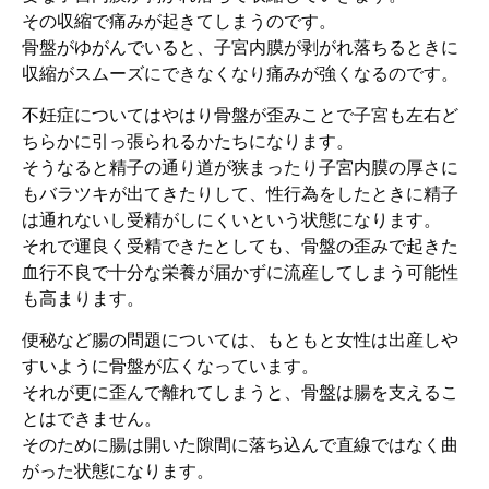
その収縮で痛みが起きてしまうのです。
骨盤がゆがんでいると、子宮内膜が剥がれ落ちるときに
収縮がスムーズにできなくなり痛みが強くなるのです。
不妊症についてはやはり骨盤が歪みことで子宮も左右ど
ちらかに引っ張られるかたちになります。
そうなると精子の通り道が狭まったり子宮内膜の厚さに
もバラツキが出てきたりして、性行為をしたときに精子
は通れないし受精がしにくいという状態になります。
それで運良く受精できたとしても、骨盤の歪みで起きた
血行不良で十分な栄養が届かずに流産してしまう可能性
も高まります。
便秘など腸の問題については、もともと女性は出産しや
すいように骨盤が広くなっています。
それが更に歪んで離れてしまうと、骨盤は腸を支えるこ
とはできません。
そのために腸は開いた隙間に落ち込んで直線ではなく曲
がった状態になります。