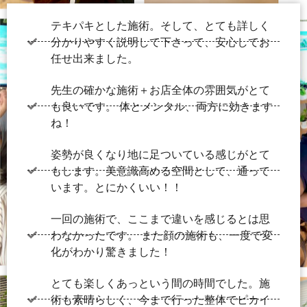
テキパキとした施術。そして、とても詳しく
分かりやすく説明して下さって、安心してお
任せ出来ました。
先生の確かな施術＋お店全体の雰囲気がとて
も良いです。 体とメンタル、両方に効きます
ね！
姿勢が良くなり地に足ついている感じがとて
もします。美意識高める空間として、通って
います。とにかくいい！！
一回の施術で、ここまで違いを感じるとは思
わなかったです。 また顔の施術も、一度で変
化がわかり驚きました！
とても楽しくあっという間の時間でした。施
術も素晴らしく、今まで行った整体でピカイ