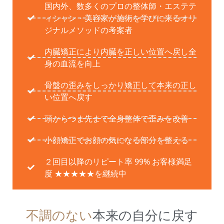
国内外、数多くのプロの整体師・エステテ
ィシャン・美容家が施術を学びに来るオリ
ジナルメソッドの考案者
内臓矯正により内臓を正しい位置へ戻し全
身の血流を向上
骨盤の歪みをしっかり矯正して本来の正し
い位置へ戻す
頭からつま先まで全身整体で歪みを改善
小顔矯正でお顔の気になる部分を整える
２回目以降のリピート率 99% お客様満足
度 ★★★★★を継続中
不調のない
本来の自分に戻す