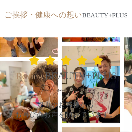
ご挨拶・健康への想い
BEAUTY+PLUS





BEAUTY+PLUS
Review
沢山のお客様から
お喜びのお声を頂いています。