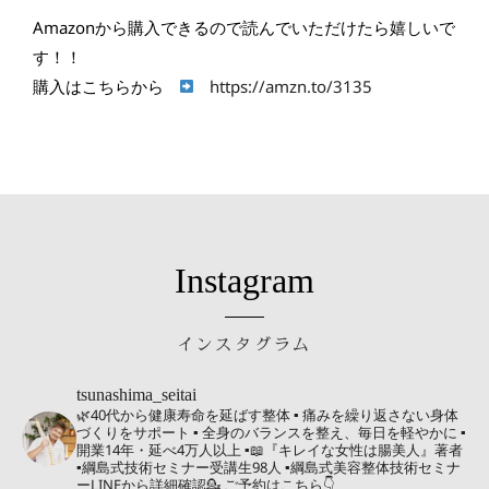
Amazonから購入できるので読んでいただけたら嬉しいで
す！！
購入はこちらから
https://amzn.to/3135
Instagram
インスタグラム
tsunashima_seitai
🌿40代から健康寿命を延ばす整体
▪︎ 痛みを繰り返さない身体
づくりをサポート
▪︎ 全身のバランスを整え、毎日を軽やかに
▪︎
開業14年・延べ4万人以上
▪︎📖『キレイな女性は腸美人』著者
▪︎綱島式技術セミナー受講生98人
▪︎綱島式美容整体技術セミナ
ーLINEから詳細確認💁
ご予約はこちら👇