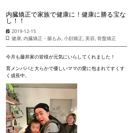
内臓矯正で家族で健康に！健康に勝る宝な
し！！
2019-12-15
健康
,
内臓矯正・腸もみ
,
小顔矯正
,
美容
,
骨盤矯正
今月も藤井家の皆様が元気にいらしてくれました！
育メンパパと大らかで優しいママの愛に包まれてすくす
く成長中。