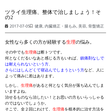
ツライ生理痛、整体で治しましょう！そ
の2
2017-07-05
健康
,
内臓矯正・腸もみ
,
美容
,
骨盤矯正
女性なら多くの方が経験する
生理
の悩み。
その中でも
生理痛
は断トツです。
何となくだるいなあと感じる方もいれば、
鎮痛剤なしで
は耐えられないという方、
さらにはしんどくて寝込んでしまうという方
など、人に
よって痛みに差はあります。
しかし、
生理痛
があると何となく気分が落ち込んでしま
いますよね。
治せるものなら治したい！とお思いの方もいらっしゃる
のではないでしょうか。
そこで、全２回にわけて、
生理痛
を根本的に治す方法を